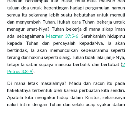
Bahkan berdampak luar biasa, mula-mula maksud dan
tujuan doa untuk kepentingan hadapi pergumulan, namun
semua itu sekarang lebih suatu kebutuhan untuk memuji
dan menyembah Tuhan. Itukah cara Tuhan bekerja untuk
menegur umat-Nya? Tuhan bekerja di mana sikap iman
ada, sebagaimana
Mazmur 37:5-6
: Serahkanlah hidupmu
kepada Tuhan dan percayalah kepadaNya, Ia akan
bertindak, Ia akan memunculkan kebenaranmu seperti
terang dan hakmu seperti siang. Tuhan tidak lalai janji-Nya,
tetapi Ia sabar supaya manusia berbalik dan bertobat (
2
Petrus 3:8-9
).
Di mana letak masalahnya? Madu dan racun itu pada
hakekatnya terbentuk oleh karena perbuatan kita sendiri.
Apabila kita mengakui hidup dalam Kristus, seharusnya
naluri intim dengan Tuhan dan selalu ucap syukur dalam
pertobatan kepada Tuhan adalah kebutuhan.
Kenyataannya itu semua sering hanya dalam ucapan di
bibir tanpa hati. Naluri manusia selama ini terhalang