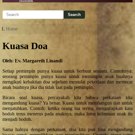
Home
Kuasa Doa
Oleh: Ev. Margareth Linandi
Setiap pemimpin punya kuasa untuk berbuat sesuatu. Contohnya:
seorang pemimpin punya kuasa untuk memimpin anak buahnya
mengikuti kebaktian doa sebelum memulai pekerjaan dan memecat
anak buahnya jika dia tidak taat pada pemimpin.
Bicara soal kuasa, percayakah kita bahwa perkataan kita
mengandung kuasa? Ya benar. Kuasa untuk membangun dan untuk
menjatuhkan. Contoh: ketika orang tua sering mengucapkan kata
bodoh terus menerus pada anaknya, maka lama kelamaan anak itu
menjadi bodoh.
Sama halnya dengan perkataan, doa kita pun bisa mengandung
kuasa; untuk memulihkan atau menjatuhkan. Contoh: orang yang