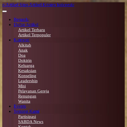
Skip
e-Artikel
Situs Artikel Kristen Indonesia
to
main
Beranda
content
Daftar Artikel
Artikel Terbaru
Artikel Terpopuler
Kategori
Alkitab
Anak
Doa
Doktrin
Keluarga
Kesaksian
Konseling
Leadership
Misi
Pelayanan Gereja
Renungan
Wanita
Events
Tentang Kami
Partisipasi
SABDA News
Kontak