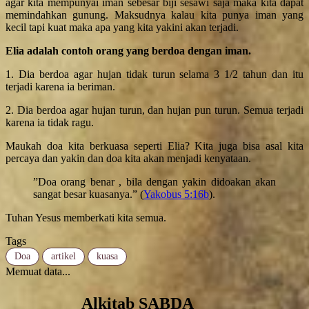
agar kita mempunyai iman sebesar biji sesawi saja maka kita dapat
memindahkan gunung. Maksudnya kalau kita punya iman yang
kecil tapi kuat maka apa yang kita yakini akan terjadi.
Elia adalah contoh orang yang berdoa dengan iman.
1. Dia berdoa agar hujan tidak turun selama 3 1/2 tahun dan itu
terjadi karena ia beriman.
2. Dia berdoa agar hujan turun, dan hujan pun turun. Semua terjadi
karena ia tidak ragu.
Maukah doa kita berkuasa seperti Elia? Kita juga bisa asal kita
percaya dan yakin dan doa kita akan menjadi kenyataan.
”Doa orang benar , bila dengan yakin didoakan akan
sangat besar kuasanya.” (
Yakobus 5:16b
).
Tuhan Yesus memberkati kita semua.
Tags
Doa
artikel
kuasa
Memuat data...