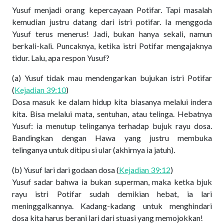
Yusuf menjadi orang kepercayaan Potifar. Tapi masalah
kemudian justru datang dari istri potifar. Ia menggoda
Yusuf terus menerus! Jadi, bukan hanya sekali, namun
berkali-kali. Puncaknya, ketika istri Potifar mengajaknya
tidur. Lalu, apa respon Yusuf?
(a) Yusuf tidak mau mendengarkan bujukan istri Potifar
(
Kejadian 39:10
)
Dosa masuk ke dalam hidup kita biasanya melalui indera
kita. Bisa melalui mata, sentuhan, atau telinga. Hebatnya
Yusuf: ia menutup telinganya terhadap bujuk rayu dosa.
Bandingkan dengan Hawa yang justru membuka
telinganya untuk ditipu si ular (akhirnya ia jatuh).
(b) Yusuf lari dari godaan dosa (
Kejadian 39:12
)
Yusuf sadar bahwa ia bukan superman, maka ketka bjuk
rayu istri Potifar sudah demikian hebat, ia lari
meninggalkannya. Kadang-kadang untuk menghindari
dosa kita harus berani lari dari stuasi yang memojokkan!