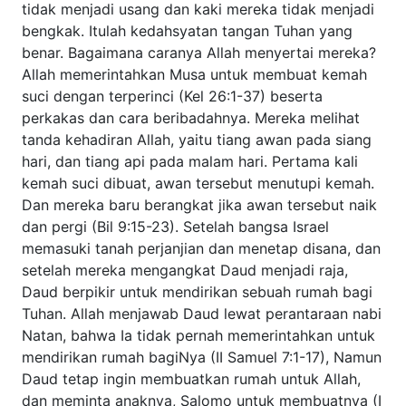
hari, dan tiang api pada malam hari. Pertama kali kemah
suci dibuat, awan tersebut menutupi kemah. Dan mereka
baru berangkat jika awan tersebut naik dan pergi (Bil
9:15-23). Setelah bangsa Israel memasuki tanah perjanjian
dan menetap disana, dan setelah mereka mengangkat
Daud menjadi raja, Daud berpikir untuk mendirikan sebuah
rumah bagi Tuhan. Allah menjawab Daud lewat
perantaraan nabi Natan, bahwa Ia tidak pernah
memerintahkan untuk mendirikan rumah bagiNya (II
Samuel 7:1-17), Namun Daud tetap ingin membuatkan
rumah untuk Allah, dan meminta anaknya, Salomo untuk
membuatnya (I Tawarikh 22:2-19) Raja Daud wafat dan
digantikan oleh Salomo, dan dibuatlah bangunan Bait Suci
dengan denah yang mirip dengan kemah suci dan
ditempatkanlah Tabut perjanjian Allah, barulah kemuliaan
Allah menaungi Bait Suci (II Tawarikh 5:2-6:2). Api turun
dari langit dan memakan habis korban bakaran dan
korban sembelihan. Jelaslah bahwa sebenarnya Allah yang
benar hadir ketika perjanjianNya ada pada umatNya, dan