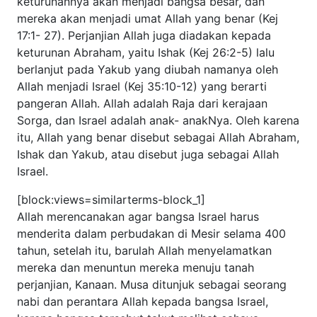
Perjanjian Allah juga diadakan kepada keturunan Abraham,
yaitu Ishak (Kej 26:2-5) lalu berlanjut pada Yakub yang
diubah namanya oleh Allah menjadi Israel (Kej 35:10-12)
yang berarti pangeran Allah. Allah adalah Raja dari
kerajaan Sorga, dan Israel adalah anak- anakNya. Oleh
karena itu, Allah yang benar disebut sebagai Allah
Abraham, Ishak dan Yakub, atau disebut juga sebagai Allah
Israel.
[block:views=similarterms-block_1]
Allah merencanakan agar bangsa Israel harus menderita
dalam perbudakan di Mesir selama 400 tahun, setelah itu,
barulah Allah menyelamatkan mereka dan menuntun
mereka menuju tanah perjanjian, Kanaan. Musa ditunjuk
sebagai seorang nabi dan perantara Allah kepada bangsa
Israel, karena bangsa tersebut takut melihat cahaya
kemuliaan Allah. Setelah bebas dari perbudakan Mesir,
Hadirat Allah turut menyertai perjalanan bangsa Israel.
Bagaimana caranya? Allah memberikan HukumNya, 10