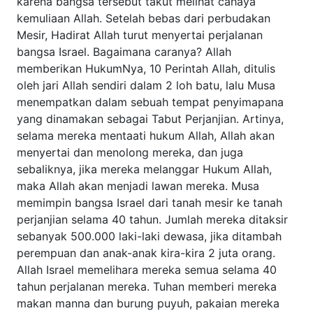
Perintah Allah, ditulis oleh jari Allah sendiri dalam 2 loh
batu, lalu Musa menempatkan dalam sebuah tempat
penyimapana yang dinamakan sebagai Tabut Perjanjian.
Artinya, selama mereka mentaati hukum Allah, Allah akan
menyertai dan menolong mereka, dan juga sebaliknya, jika
mereka melanggar Hukum Allah, maka Allah akan menjadi
lawan mereka. Musa memimpin bangsa Israel dari tanah
mesir ke tanah perjanjian selama 40 tahun. Jumlah mereka
ditaksir sebanyak 500.000 laki-laki dewasa, jika ditambah
perempuan dan anak-anak kira-kira 2 juta orang. Allah
Israel memelihara mereka semua selama 40 tahun
perjalanan mereka. Tuhan memberi mereka makan manna
dan burung puyuh, pakaian mereka tidak menjadi usang
dan kaki mereka tidak menjadi bengkak. Itulah
kedahsyatan tangan Tuhan yang benar. Bagaimana caranya
Allah menyertai mereka? Allah memerintahkan Musa
untuk membuat kemah suci dengan terperinci (Kel 26:1-
37) beserta perkakas dan cara beribadahnya. Mereka
melihat tanda kehadiran Allah, yaitu tiang awan pada siang