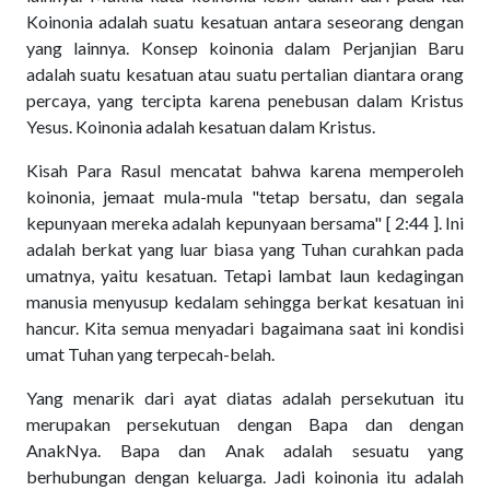
Koinonia adalah suatu kesatuan antara seseorang dengan
yang lainnya. Konsep koinonia dalam Perjanjian Baru
adalah suatu kesatuan atau suatu pertalian diantara orang
percaya, yang tercipta karena penebusan dalam Kristus
Yesus. Koinonia adalah kesatuan dalam Kristus.
Kisah Para Rasul mencatat bahwa karena memperoleh
koinonia, jemaat mula-mula "tetap bersatu, dan segala
kepunyaan mereka adalah kepunyaan bersama" [ 2:44 ]. Ini
adalah berkat yang luar biasa yang Tuhan curahkan pada
umatnya, yaitu kesatuan. Tetapi lambat laun kedagingan
manusia menyusup kedalam sehingga berkat kesatuan ini
hancur. Kita semua menyadari bagaimana saat ini kondisi
umat Tuhan yang terpecah-belah.
Yang menarik dari ayat diatas adalah persekutuan itu
merupakan persekutuan dengan Bapa dan dengan
AnakNya. Bapa dan Anak adalah sesuatu yang
berhubungan dengan keluarga. Jadi koinonia itu adalah