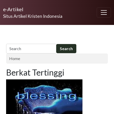
Skip to main content
e-Artikel
Situs Artikel Kristen Indonesia
Home
Berkat Tertinggi