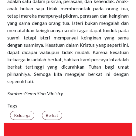
adalah satu dalam pikiran, perasaan, dan kehendak. Anak-
anak bukan saja tidak memberontak pada orang tua,
tetapi mereka mempunyai pikiran, perasaan dan keinginan
yang sama dengan orang tua. Isteri bukan mengalah dan
mematahkan keinginannya sendiri agar dapat tunduk pada
suami, tetapi isteri mempunyai keinginan yang sama
dengan suaminya. Kesatuan dalam Kristus yang seperti ini,
dapat dicapai walaupun tidak mudah. Karena kesatuan
keluarga ini adalah berkat, bahkan kami percaya ini adalah
berkat tertinggi yang dicurahkan Tuhan bagi umat
pilihanNya. Semoga kita mengejar berkat ini dengan
sepenuh hati.
Sumber: Gema Sion Ministry
Tags
Keluarga
Berkat