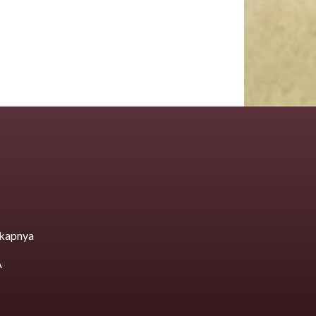
kapnya
A