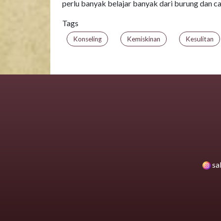
perlu banyak belajar banyak dari burung dan ca
Tags
Konseling
Kemiskinan
Kesulitan
sa