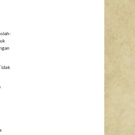
eolah-
duk
engan
Tidak
a
a