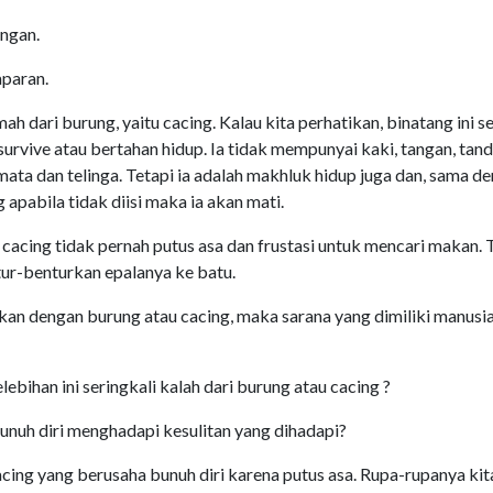
angan.
aparan.
ah dari burung, yaitu cacing. Kalau kita perhatikan, binatang ini s
urvive atau bertahan hidup. Ia tidak mempunyai kaki, tangan, tan
ata dan telinga. Tetapi ia adalah makhluk hidup juga dan, sama d
apabila tidak diisi maka ia akan mati.
, cacing tidak pernah putus asa dan frustasi untuk mencari makan. 
ur-benturkan epalanya ke batu.
gkan dengan burung atau cacing, maka sarana yang dimiliki manusi
bihan ini seringkali kalah dari burung atau cacing ?
unuh diri menghadapi kesulitan yang dihadapi?
acing yang berusaha bunuh diri karena putus asa. Rupa-rupanya kit