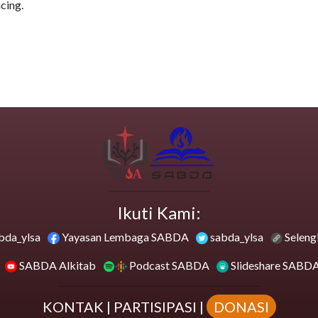
cing.
Ikuti Kami:
bda_ylsa
Yayasan Lembaga SABDA
sabda_ylsa
Seleng
SABDA Alkitab
Podcast SABDA
Slideshare SABD
KONTAK
|
PARTISIPASI
|
DONASI