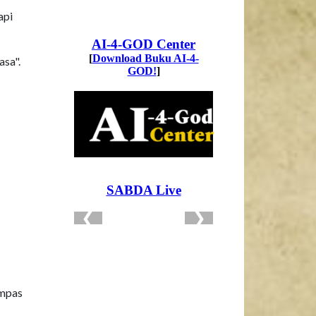
api
asa".
empas