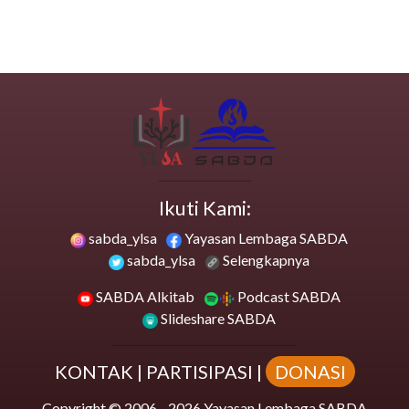
Ikuti Kami:
sabda_ylsa
Yayasan Lembaga SABDA
sabda_ylsa
Selengkapnya
SABDA Alkitab
Podcast SABDA
Slideshare SABDA
KONTAK
|
PARTISIPASI
|
DONASI
Copyright
© 2006 -
2026
Yayasan Lembaga SABDA