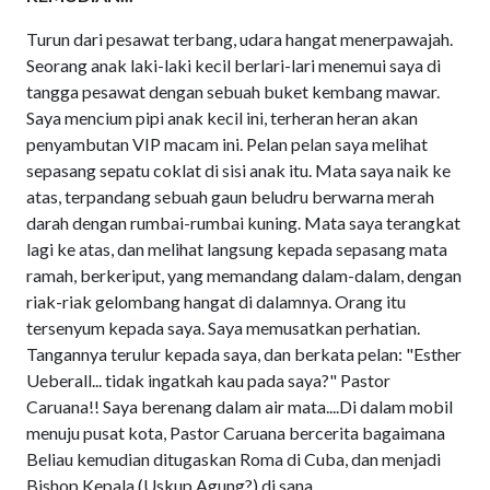
Turun dari pesawat terbang, udara hangat menerpawajah.
Seorang anak laki-laki kecil berlari-lari menemui saya di
tangga pesawat dengan sebuah buket kembang mawar.
Saya mencium pipi anak kecil ini, terheran heran akan
penyambutan VIP macam ini. Pelan pelan saya melihat
sepasang sepatu coklat di sisi anak itu. Mata saya naik ke
atas, terpandang sebuah gaun beludru berwarna merah
darah dengan rumbai-rumbai kuning. Mata saya terangkat
lagi ke atas, dan melihat langsung kepada sepasang mata
ramah, berkeriput, yang memandang dalam-dalam, dengan
riak-riak gelombang hangat di dalamnya. Orang itu
tersenyum kepada saya. Saya memusatkan perhatian.
Tangannya terulur kepada saya, dan berkata pelan: "Esther
Ueberall... tidak ingatkah kau pada saya?" Pastor
Caruana!! Saya berenang dalam air mata....Di dalam mobil
menuju pusat kota, Pastor Caruana bercerita bagaimana
Beliau kemudian ditugaskan Roma di Cuba, dan menjadi
Bishop Kepala (Uskup Agung?) di sana.